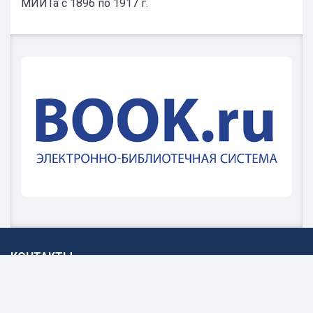
МИИТа с 1896 по 1917 г.
КОНТАКТЫ
127994 г.Москва, ул. Образцова д.9 стр.9
+7 (495) 274-0274
ntbrutmiit@yandex.ru