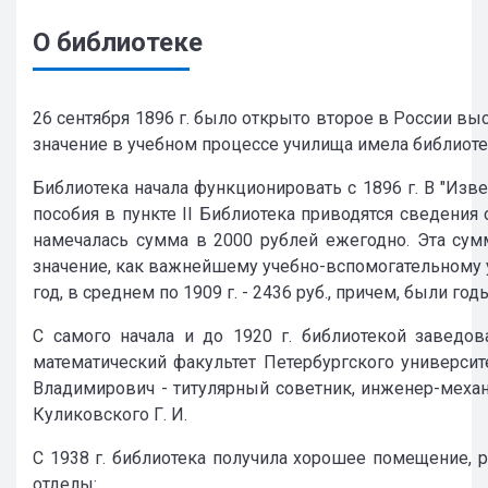
будет направлена автору в ответном письме
будет направлена автору в ответном письме
будет направлена автору в ответном письме
на электронную почту.
на электронную почту.
на электронную почту.
О библиотеке
Читатели могут обратиться за документами и
Читатели могут обратиться за документами и
Читатели могут обратиться за документами и
публикациями индекса УДК. Для этого
публикациями индекса УДК. Для этого
публикациями индекса УДК. Для этого
26 сентября 1896 г. было открыто второе в России в
необходимо направить информацию
необходимо направить информацию
необходимо направить информацию
значение в учебном процессе училища имела библио
(титульный лист работы в формате PDF) на
(титульный лист работы в формате PDF) на
(титульный лист работы в формате PDF) на
электронную почту
электронную почту
электронную почту
OKNTB@yandex.ru
OKNTB@yandex.ru
OKNTB@yandex.ru
с
с
с
Библиотека начала функционировать с 1896 г. В "Изве
указанием темы письма
указанием темы письма
указанием темы письма
«
«
«
Индекс УДК
Индекс УДК
Индекс УДК
»
»
»
.
.
.
пособия в пункте II Библиотека приводятся сведения
намечалась сумма в 2000 рублей ежегодно. Эта сум
значение, как важнейшему учебно-вспомогательному у
год, в среднем по 1909 г. - 2436 руб., причем, были го
С самого начала и до 1920 г. библиотекой завед
математический факультет Петербургского университ
Владимирович - титулярный советник, инженер-механ
Куликовского Г. И.
С 1938 г. библиотека получила хорошее помещение, р
отделы: